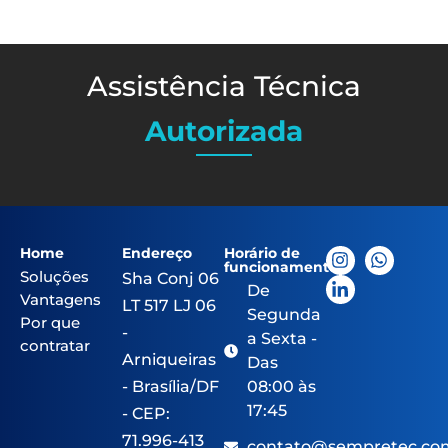
Assistência Técnica
Autorizada
Home
Endereço
Horário de
funcionamento
Soluções
Sha Conj 06
De
Vantagens
LT 517 LJ 06
Segunda
Por que
-
a Sexta -
contratar
Arniqueiras
Das
- Brasília/DF
08:00 às
17:45
- CEP:
71.996-413
contato@sempretec.co